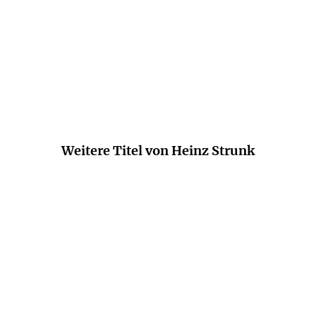
de des Meisters zu schätzen. In ihnen verbreitet s
es Pessimismus. Und trotzdem ist er der vielleicht k
Thomas Andre,
abendblatt.de, 16. Juli 2025
Weitere Titel von Heinz Strunk
NEU