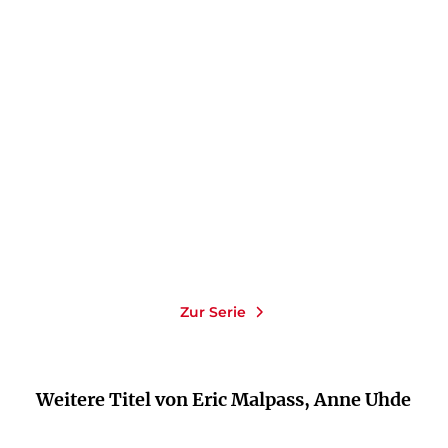
ERIC MALPASS
Lampenschein und
Sternenlicht
E-Book
9,99
€
*
Merken
Zur Serie
Weitere Titel von Eric Malpass, Anne Uhde