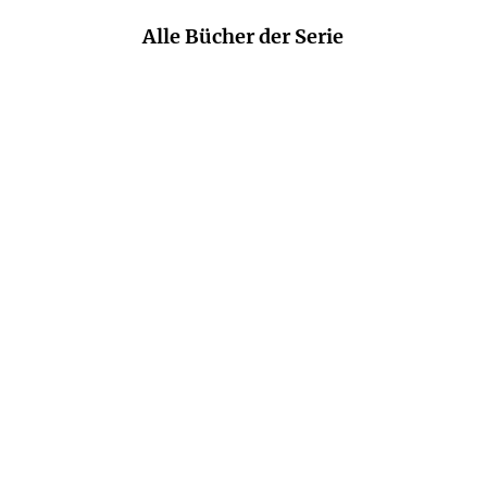
Alle Bücher der Serie
ERIC MALPASS
ERIC MALPASS
Und der Wind bringt den
Liebe blüht zu allen
Regen
Zeiten