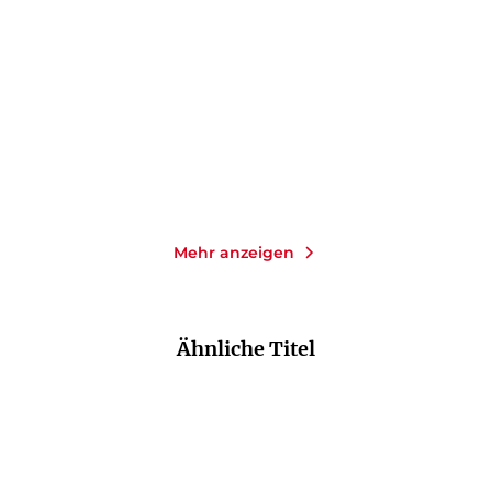
Beefy ist an allem schuld
Liebt ich am Himmel
einen hellen St ...
E-Book
E-Book
9,99
€
*
9,99
€
*
Merken
Merken
Mehr anzeigen
Ähnliche Titel