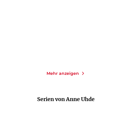
Lampenschein und
Und der Wind bringt den
Sternenlicht
Regen
E-Book
E-Book
9,99
€
*
9,99
€
*
Merken
Merken
Mehr anzeigen
Serien von Anne Uhde