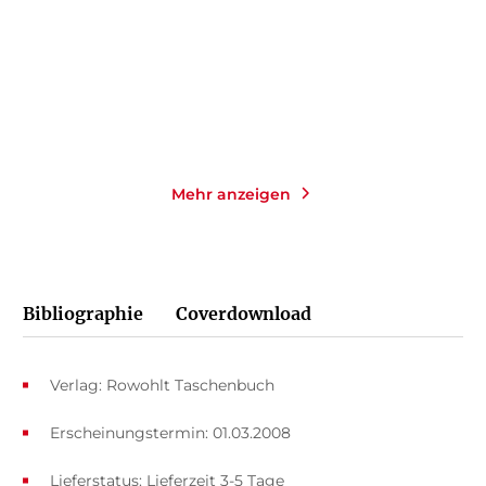
Taschenbuch
Taschenbuch
14,00
€
*
14,00
€
*
Merken
Merken
Mehr anzeigen
Bibliographie
Coverdownload
Verlag: Rowohlt Taschenbuch
Erscheinungstermin: 01.03.2008
Lieferstatus: Lieferzeit 3-5 Tage