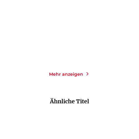
Der bleiche König
Alles ist grün
Taschenbuch
Taschenbuch
18,00
€
*
14,00
€
*
Merken
Merken
Mehr anzeigen
Ähnliche Titel
NEU
NEU