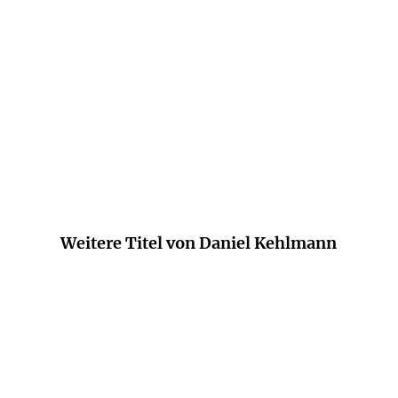
ichnet er Dialoge schreiben kann. (...) Wie Gespe
ren herauf. Aus der Vergangenheit und mitunter s
Welf Grombacher,
Lübecker Nachrichten, 15. Oktober 2019
Weitere Titel von Daniel Kehlmann