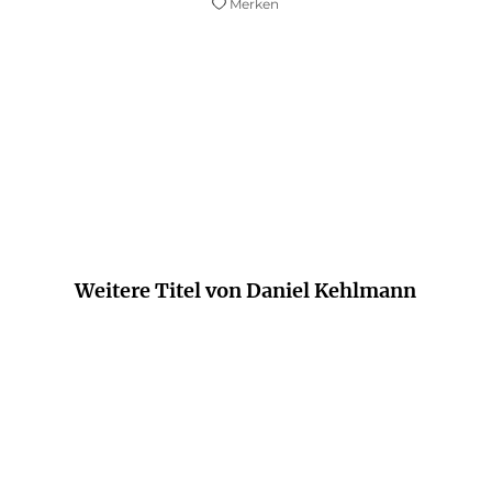
Merken
o klarsichtig lässt sich über Weltliteratur schreibe
Die Zeit
Weitere Titel von Daniel Kehlmann