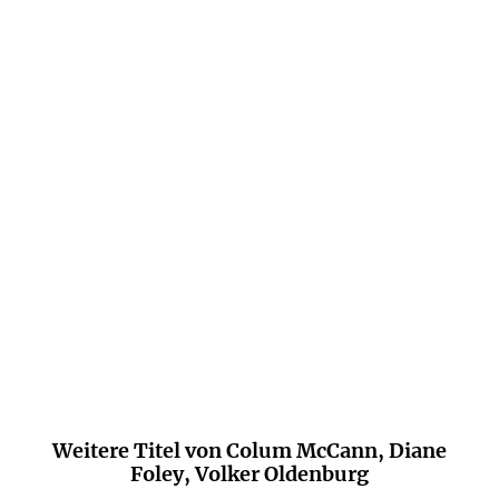
"American Mother" erzählt beeindruckend
davon, wie man dem Hass etwas
entgegensetzen kann.
ARD "Titel, Thesen, Temperamente", 08. Dezember
2024
Weitere Titel von Colum McCann, Diane
Foley, Volker Oldenburg