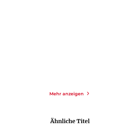
STEPHEN BUORO
COLUM MCCANN
Andy Africa
Apeirogon
Gebundene Ausgabe
Taschenbuch
24,00
€
*
18,00
€
*
Merken
Merken
Mehr anzeigen
Ähnliche Titel
NEU