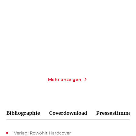
Verkin
The Joy of Ageing
Taschenbuch
Gebundene Ausgabe
16,00
€
*
24,00
€
*
Merken
Merken
Mehr anzeigen
Bibliographie
Coverdownload
Pressestimmen
Verlag: Rowohlt Hardcover