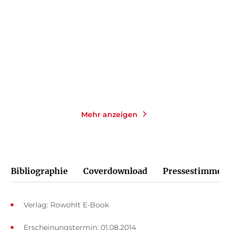
Taschenbuch
Gebundene Ausgabe
16,00
€
*
24,00
€
*
Merken
Merken
Mehr anzeigen
Bibliographie
Coverdownload
Pressestimmen
Verlag: Rowohlt E-Book
Erscheinungstermin: 01.08.2014