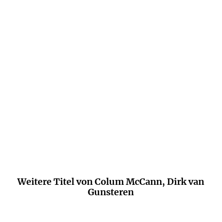
McCann ist ein Geschichtenerzähler, wie
wir wirklich nur wenige haben.
Elke Heidenreich
Weitere Titel von Colum McCann, Dirk van
Gunsteren