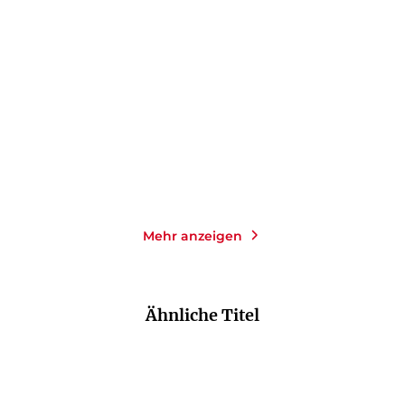
FOLEY
American Mother
Der Mann, der seine Frau
mit einem ...
Gebundene Ausgabe
Taschenbuch
26,00
€
*
16,00
€
*
Merken
Merken
Mehr anzeigen
Ähnliche Titel
NEU