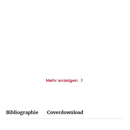
IAN STEWART
OLIVER SACKS
Die Welt als Zahl
Der Mann, der seine Frau
mit einem ...
Taschenbuch
Taschenbuch
18,00
€
*
16,00
€
*
Merken
Merken
Mehr anzeigen
Bibliographie
Coverdownload