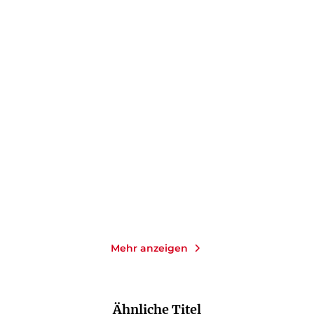
CHRISTOPH DRÖSSER
CHRISTOPH DRÖSSER
RATTELSCHNECK
Stimmt's? Moderne
Der Musikverführer
Legenden im Test ...
Taschenbuch
Taschenbuch
14,00
€
*
16,00
€
*
Merken
Merken
Mehr anzeigen
Ähnliche Titel