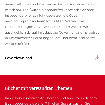
Veranstaltungs- und Werbezwecke in Zusammenhang
mit dem/r Titel/Autor:in honorarfrei verwendet werden.
Insbesondere ist es nicht gestattet, die Cover in
Verbindung mit anderen Produkten, Waren oder
Dienstleistungen zu verwenden. Zudem weisen wir
ausdrücklich darauf hin, dass die Cover nur originalgetreu
in unveränderter Form abgebildet und nicht bearbeitet
werden dürfen.
Coverdownload
Bücher mit verwandten Themen
Ihnen haben bestimmte Themen und Aspekte in diesem
Buch besonders gefallen? Klicken Sie auf das für Sie