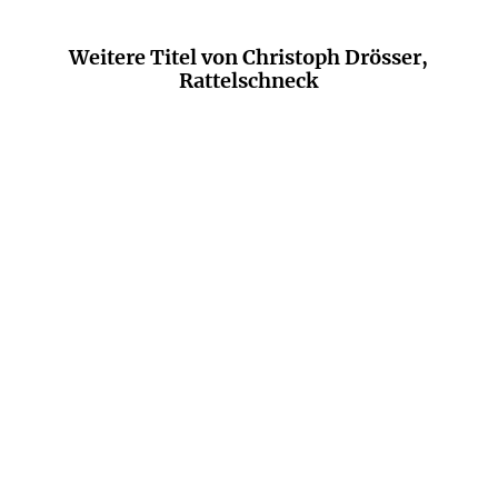
Weitere Titel von Christoph Drösser,
Rattelschneck
CHRISTOPH DRÖSSER
CHRISTOPH DRÖSSER
ANDREA CROSS
...