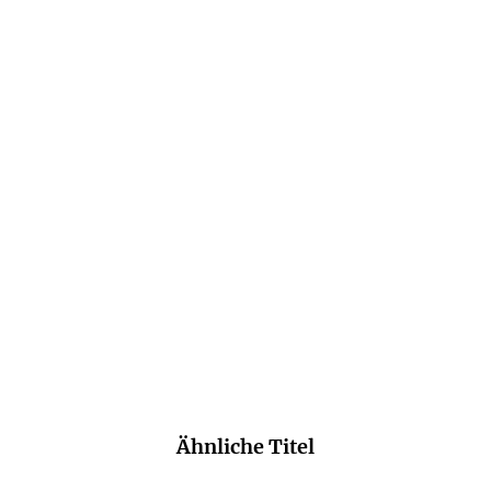
ALEX ROSS
Listen To This
E-Book
9,99
€
*
Merken
Ähnliche Titel