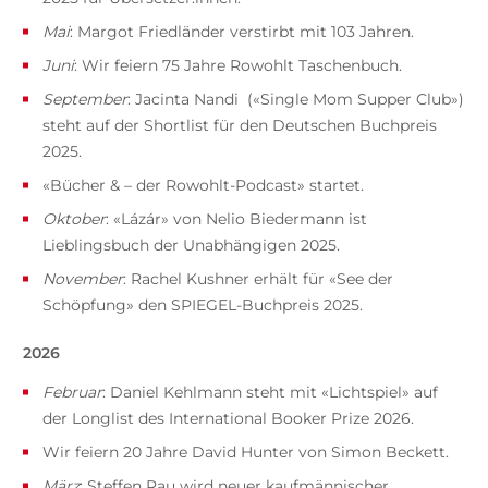
Mai
: Margot Friedländer verstirbt mit 103 Jahren.
Juni
: Wir feiern 75 Jahre Rowohlt Taschenbuch.
September
: Jacinta Nandi («Single Mom Supper Club»)
steht auf der Shortlist für den Deutschen Buchpreis
2025.
«Bücher & – der Rowohlt-Podcast» startet.
Oktober
: «Lázár» von Nelio Biedermann ist
Lieblingsbuch der Unabhängigen 2025.
November
: Rachel Kushner erhält für «See der
Schöpfung» den SPIEGEL-Buchpreis 2025.
2026
Februar
: Daniel Kehlmann steht mit «Lichtspiel» auf
der Longlist des International Booker Prize 2026.
Wir feiern 20 Jahre David Hunter von Simon Beckett.
März
: Steffen Rau wird neuer kaufmännischer