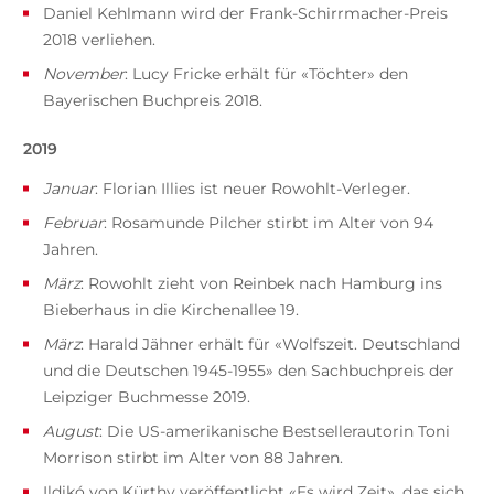
Daniel Kehlmann wird der Frank-Schirrmacher-Preis
2018 verliehen.
November
: Lucy Fricke erhält für «Töchter» den
Bayerischen Buchpreis 2018.
2019
Januar
: Florian Illies ist neuer Rowohlt-Verleger.
Februar
: Rosamunde Pilcher stirbt im Alter von 94
Jahren.
März
: Rowohlt zieht von Reinbek nach Hamburg ins
Bieberhaus in die Kirchenallee 19.
März
: Harald Jähner erhält für «Wolfszeit. Deutschland
und die Deutschen 1945-1955» den Sachbuchpreis der
Leipziger Buchmesse 2019.
August
: Die US-amerikanische Bestsellerautorin Toni
Morrison stirbt im Alter von 88 Jahren.
Ildikó von Kürthy veröffentlicht «Es wird Zeit», das sich