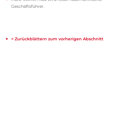
Geschäftsführer.
< Zurückblättern zum vorherigen Abschnitt
HERMANN
GIESELBUSCH
DIRK
MOLDENHAUER
DR.
UWE
NAUMANN
MICHAEL
TÖTEBERG
100
Jahre
Rowohlt
Mehr
erfahren