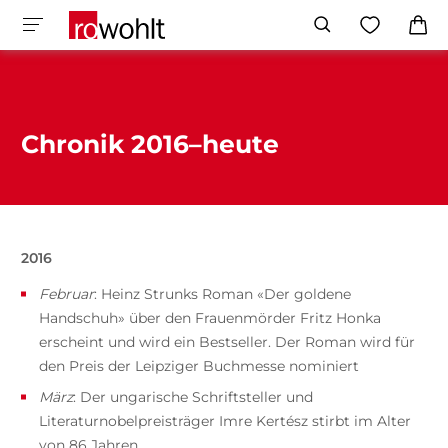
Chronik 2016–heute
2016
Februar
: Heinz Strunks Roman «Der goldene
Handschuh» über den Frauenmörder Fritz Honka
erscheint und wird ein Bestseller. Der Roman wird für
den Preis der Leipziger Buchmesse nominiert
März
: Der ungarische Schriftsteller und
Literaturnobelpreisträger Imre Kertész stirbt im Alter
von 86 Jahren.