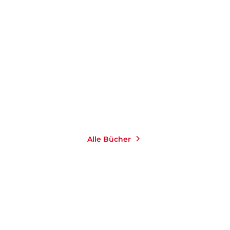
PÉTER NÁDAS
IMRE KERTÉSZ
Leni weint
Der Betrachter
Gebundene Ausgabe
Taschenbuch
36,00
€
*
9,99
€
*
Im Handel kaufen
Merken
Merken
Alle Bücher