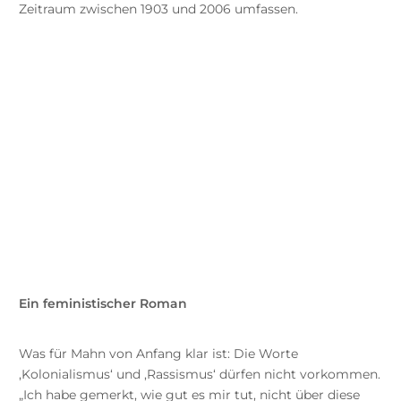
Zeitraum zwischen 1903 und 2006 umfassen.
„Issa“ ist ein sehr persönlicher Roman,
den ich schon lange schreiben wollte. Diese
Geschichte ist meine Geschichte und
gleichzeitig ist sie fiktional. Nicht alles
darin ist wahr, aber alles daran ist echt.
Ein feministischer Roman
Was für Mahn von Anfang klar ist: Die Worte
‚Kolonialismus‘ und ‚Rassismus‘ dürfen nicht vorkommen.
„Ich habe gemerkt, wie gut es mir tut, nicht über diese