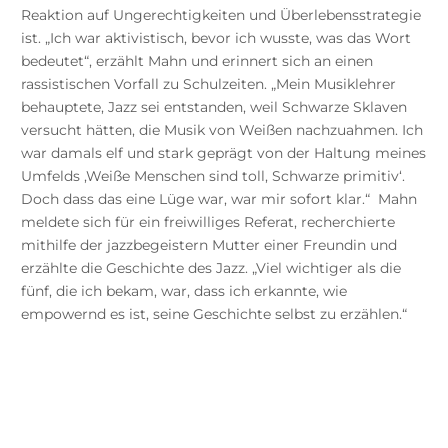
Reaktion auf Ungerechtigkeiten und Überlebensstrategie
ist. „Ich war aktivistisch, bevor ich wusste, was das Wort
bedeutet“, erzählt Mahn und erinnert sich an einen
rassistischen Vorfall zu Schulzeiten. „Mein Musiklehrer
behauptete, Jazz sei entstanden, weil Schwarze Sklaven
versucht hätten, die Musik von Weißen nachzuahmen. Ich
war damals elf und stark geprägt von der Haltung meines
Umfelds ‚Weiße Menschen sind toll, Schwarze primitiv‘.
Doch dass das eine Lüge war, war mir sofort klar.“ Mahn
meldete sich für ein freiwilliges Referat, recherchierte
mithilfe der jazzbegeistern Mutter einer Freundin und
erzählte die Geschichte des Jazz. „Viel wichtiger als die
fünf, die ich bekam, war, dass ich erkannte, wie
empowernd es ist, seine Geschichte selbst zu erzählen.“
Was Patriarchat bedeutet, sieht man an
meinen Figuren. Jede von ihnen ist davon