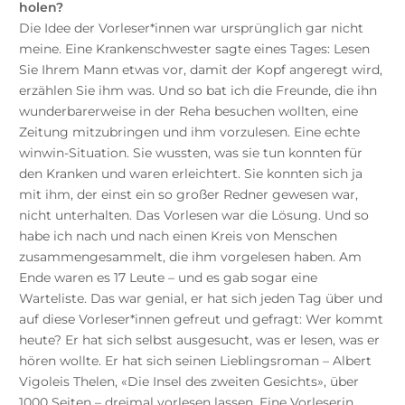
holen?
Die Idee der Vorleser*innen war ursprünglich gar nicht
meine. Eine Krankenschwester sagte eines Tages: Lesen
Sie Ihrem Mann etwas vor, damit der Kopf angeregt wird,
erzählen Sie ihm was. Und so bat ich die Freunde, die ihn
wunderbarerweise in der Reha besuchen wollten, eine
Zeitung mitzubringen und ihm vorzulesen. Eine echte
winwin-Situation. Sie wussten, was sie tun konnten für
den Kranken und waren erleichtert. Sie konnten sich ja
mit ihm, der einst ein so großer Redner gewesen war,
nicht unterhalten. Das Vorlesen war die Lösung. Und so
habe ich nach und nach einen Kreis von Menschen
zusammengesammelt, die ihm vorgelesen haben. Am
Ende waren es 17 Leute – und es gab sogar eine
Warteliste. Das war genial, er hat sich jeden Tag über und
auf diese Vorleser*innen gefreut und gefragt: Wer kommt
heute? Er hat sich selbst ausgesucht, was er lesen, was er
hören wollte. Er hat sich seinen Lieblingsroman – Albert
Vigoleis Thelen, «Die Insel des zweiten Gesichts», über
1000 Seiten – dreimal vorlesen lassen. Eine Vorleserin