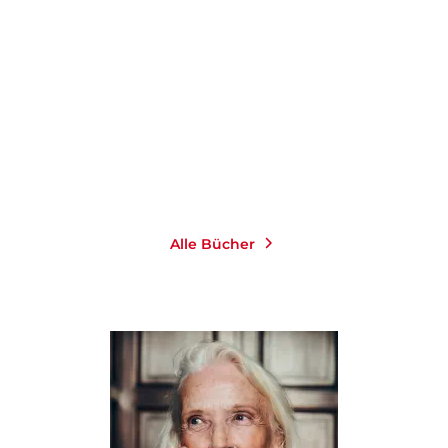
Demokratie
Das Leben ist ein
vorübergehender Z ...
Gebundene Ausgabe
Taschenbuch
24,00
€
*
14,00
€
*
Merken
Merken
Alle Bücher