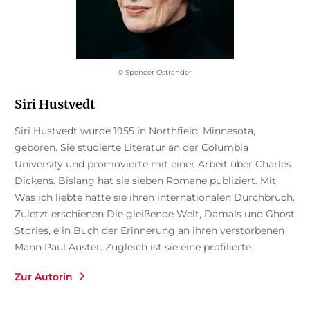
© Spencer Ostrander
Siri Hustvedt
Siri Hustvedt wurde 1955 in Northfield, Minnesota,
geboren. Sie studierte Literatur an der Columbia
University und promovierte mit einer Arbeit über Charles
Dickens. Bislang hat sie sieben Romane publiziert. Mit
Was ich liebte hatte sie ihren internationalen Durchbruch.
Zuletzt erschienen Die gleißende Welt, Damals und Ghost
Stories, e in Buch der Erinnerung an ihren verstorbenen
Mann Paul Auster. Zugleich ist sie eine profilierte
Essayistin. Bei Rowohlt liegen u. a. die Essaybände Nicht
Zur Autorin
hier, nicht dort , Leben, Eine Frau schaut auf Männer, die
auf Frauen schaue n und Mütter, Väter und Täter vor.