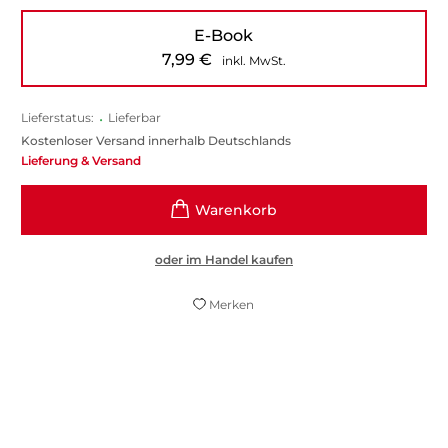
E-Book
7,99
€
inkl. MwSt.
Lieferstatus:
•
Lieferbar
Kostenloser Versand innerhalb Deutschlands
Lieferung & Versand
oder im Handel kaufen
Merken
Von diesem Hochgeschwindigkeitsritt
durch die Bundesstadt kann man sich