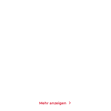
FRANK GOLDAMMER
CHRISTOFFER CARLSSON
Strandopfer
Hinter dem Nebel
Taschenbuch mit Klappen
Gebundene Ausgabe
14,00
€
*
25,00
€
*
Merken
Merken
Mehr anzeigen