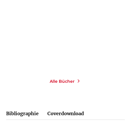
DAVID ROTHENBERG
Stadt der Nachtigallen
E-Book
14,99
€
*
Merken
Alle Bücher
Bibliographie
Coverdownload