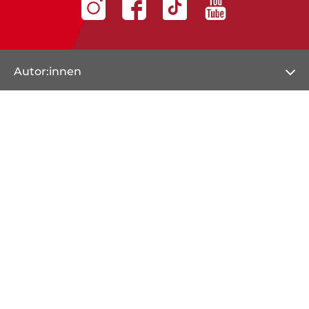
Autor:innen
Autor:innen von A-Z
Übersetzer:innen A-Z
Herausgeber:innen A-Z
Illustrator:innen A-Z
Veranstaltungen