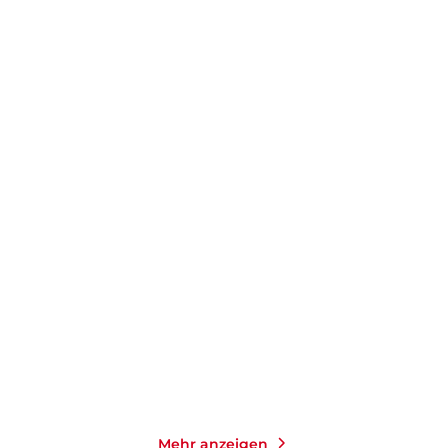
TILL RAETHER
TILL RAETHER
Danowski: Unter Wasser
Danowski: Hausbruch
Taschenbuch
Taschenbuch
13,00
€
*
13,00
€
*
Merken
Merken
Mehr anzeigen