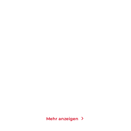
FRANK GOLDAMMER
CHRISTOFFER CARLSSON
Strandopfer
Hinter dem Nebel
Taschenbuch mit Klappen
Gebundene Ausgabe
14,00
€
*
25,00
€
*
Merken
Merken
Mehr anzeigen