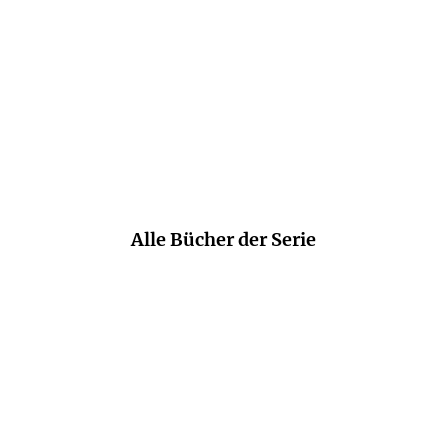
klug, so menschlich, so schön.
Stephan Bartels,
Brigitte, 27. September 2017
Alle Bücher der Serie