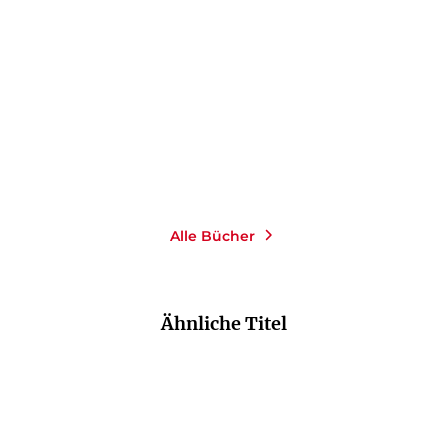
Denken Sie nicht an einen
Ich weiß, was du denkst
blauen El ...
Paperback
Paperback
16,00
€
*
18,00
€
*
Merken
Merken
Alle Bücher
Ähnliche Titel