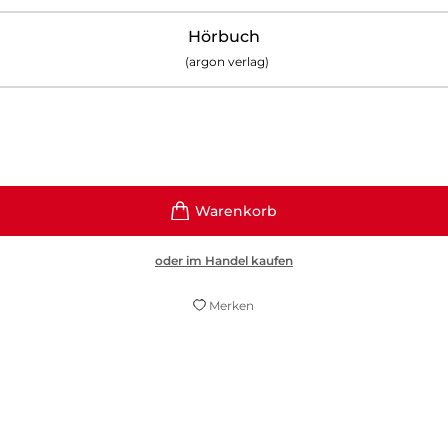
Hörbuch
(argon verlag)
oder im Handel kaufen
Merken
m die schwierigsten Momente des Lebens zu meistern
ewendet werden. Entdecke die Werkzeuge, mit denen