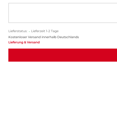
Lieferstatus:
•
Lieferzeit 1-2 Tage
Kostenloser Versand innerhalb Deutschlands
Lieferung & Versand
Dieses Buch bietet kluge, prägnante Sätze, u
auf deine täglichen Herausforderungen ang