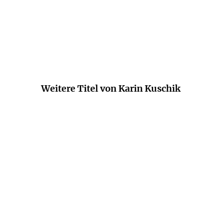
ele verfolgen kannst. Das Leben kann so einfach se
Rolf Dobelli,
Rolf Dobelli
Weitere Titel von Karin Kuschik
BESTSELLER