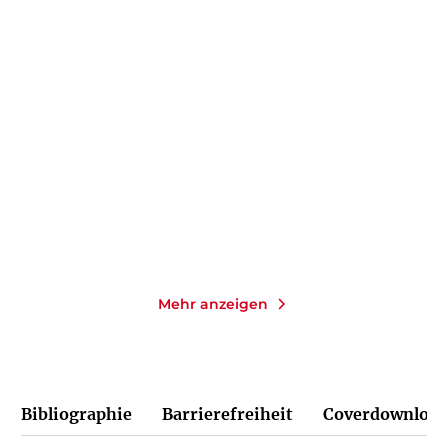
KRISTEN PERRIN
ALEXANDRA KUI
PETER
GODAZGAR
Das Mörderarchiv: Tante
Böse Aussicht
Frances hat ...
Paperback
Taschenbuch
18,00
€
*
14,00
€
*
Merken
Merken
Mehr anzeigen
Bibliographie
Barrierefreiheit
Coverdownload