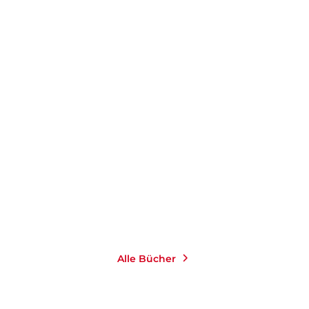
THOMAS CHATWIN
THOMAS CHATWIN
Mörder unbekannt
Post für den Mörder
verzogen
Taschenbuch
Taschenbuch
10,00
€
*
10,00
€
*
Merken
Merken
Alle Bücher