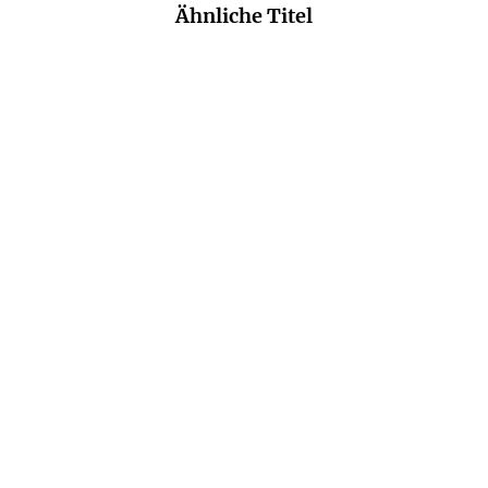
Ähnliche Titel
DAVID SAFIER
JO FISCHLER
00-Laschet
Klein aber tot