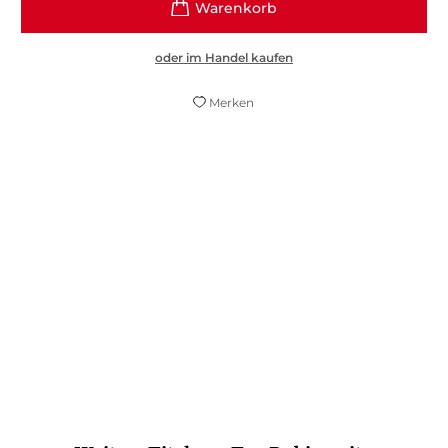
oder im Handel kaufen
Merken
Der Text ist ein Jungs-Buch, wie es im
Buche steht, prallvoll mit peinlichem
Coltschwingen, schweinischem Witz und
köstlich sinnlosen Dialogen.
FAZ.NET