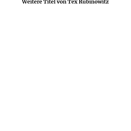
Weitere Titel von Tex Rubinowitz
RITA FALK
HANS RATH
...
TEX RUBINOWITZ
Ist das schön hier!
Lass mich nicht allein mit
ihr