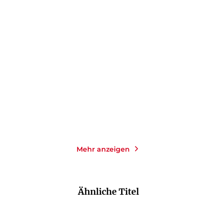
TEX RUBINOWITZ
MAX
TEX RUBINOWITZ
MÜLLER
Irma
Die sieben Plurale von
Rhabarber
Taschenbuch
E-Book
9,99
€
*
4,99
€
*
Im Handel kaufen
Merken
Merken
Mehr anzeigen
Ähnliche Titel