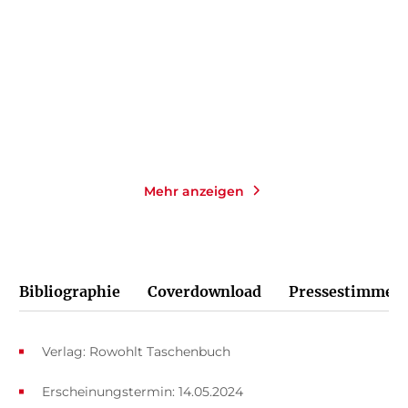
Taschenbuch
Gebundene Ausgabe
16,00
€
*
24,00
€
*
Merken
Merken
Mehr anzeigen
Bibliographie
Coverdownload
Pressestimmen
Verlag: Rowohlt Taschenbuch
Erscheinungstermin: 14.05.2024