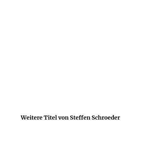
Kaum mehr als ein halbes Jahr, das
tragischste in Max Plancks Leben, umfasst
dieser Roman. Ein melancholischer
Thriller, ein geballtes Drama, das genug
Atem hat, um über den Sinn der eigenen
und der deutschen Geschichte
nachzudenken.
Volker Schlöndorff
Weitere Titel von Steffen Schroeder