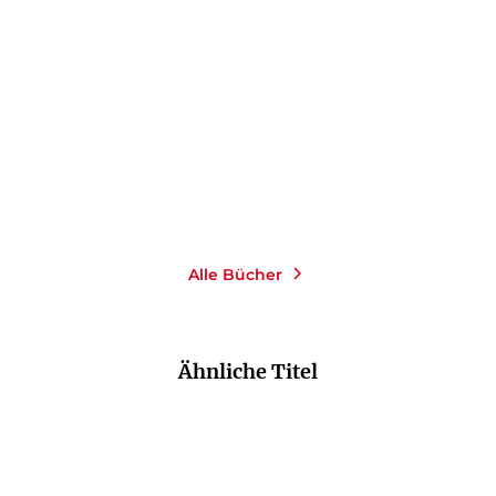
«Was alles in einem
Menschen sein k ...
Paperback
20,00
€
*
Merken
Alle Bücher
Ähnliche Titel
NEU