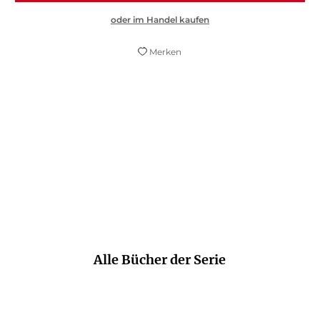
oder im Handel kaufen
Merken
Ein Buch, das man nicht weglegen kann. Bis
zur letzten Seite.
Der Kurier
Alle Bücher der Serie