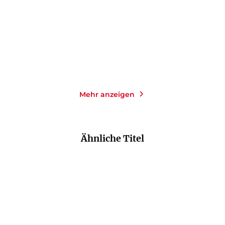
Taschenbuch
Taschenbuch
16,00
€
*
16,00
€
*
Merken
Merken
Mehr anzeigen
Ähnliche Titel
NEU