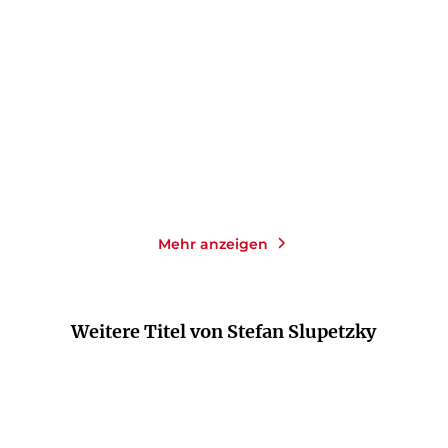
Das Schweigen des
Lemmings Zorn:
Lemming: Lemmings ...
Lemmings vierter Fal ...
Taschenbuch
Taschenbuch
14,00
€
*
16,00
€
*
Merken
Merken
Mehr anzeigen
Weitere Titel von Stefan Slupetzky