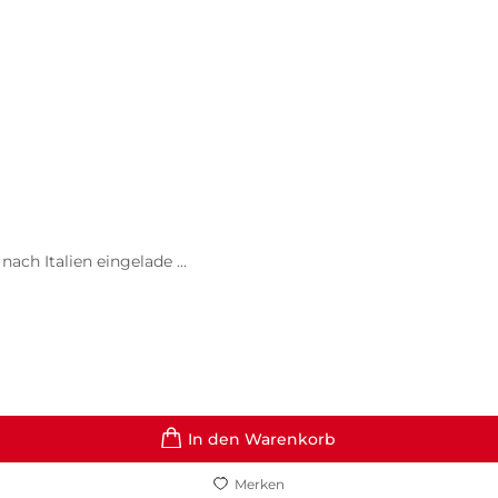
ch Italien eingelade ...
In den Warenkorb
Merken