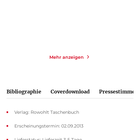
E-Book
Taschenbuch
9,99
€
*
14,00
€
*
Merken
Merken
Mehr anzeigen
Bibliographie
Coverdownload
Pressestimmen
Verlag: Rowohlt Taschenbuch
Erscheinungstermin: 02.09.2013
Lieferstatus: Lieferzeit 3-5 Tage