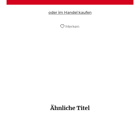
oder im Handel kaufen
Merken
Absolut empfehlenswert.
scienceblogs.de
Ähnliche Titel