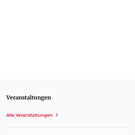
Dieses Buch ist wie Sonne im Winter -
überraschend und tröstlich. Ich (...) wollte
danach allen Menschen, die ich lieb habe,
sagen, dass ich sie lieb habe.
Caroline Wahl
Veranstaltungen
Alle Veranstaltungen