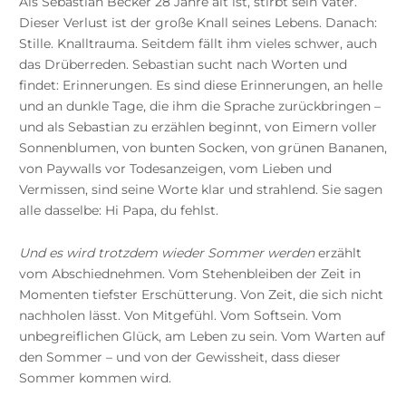
Als Sebastian Becker 28 Jahre alt ist, stirbt sein Vater.
Dieser Verlust ist der große Knall seines Lebens. Danach:
Stille. Knalltrauma. Seitdem fällt ihm vieles schwer, auch
das Drüberreden. Sebastian sucht nach Worten und
findet: Erinnerungen. Es sind diese Erinnerungen, an helle
und an dunkle Tage, die ihm die Sprache zurückbringen –
und als Sebastian zu erzählen beginnt, von Eimern voller
Sonnenblumen, von bunten Socken, von grünen Bananen,
von Paywalls vor Todesanzeigen, vom Lieben und
Vermissen, sind seine Worte klar und strahlend. Sie sagen
alle dasselbe: Hi Papa, du fehlst.
Und es wird trotzdem wieder Sommer werden
erzählt
vom Abschiednehmen. Vom Stehenbleiben der Zeit in
Momenten tiefster Erschütterung. Von Zeit, die sich nicht
nachholen lässt. Von Mitgefühl. Vom Softsein. Vom
unbegreiflichen Glück, am Leben zu sein. Vom Warten auf
den Sommer – und von der Gewissheit, dass dieser
Sommer kommen wird.