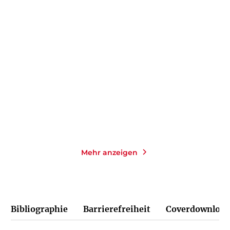
DAVID WAGNER
CHRISTIANE RÖSINGER
Verkin
The Joy of Ageing
Taschenbuch
Gebundene Ausgabe
16,00
€
*
24,00
€
*
Merken
Merken
Mehr anzeigen
Bibliographie
Barrierefreiheit
Coverdownload