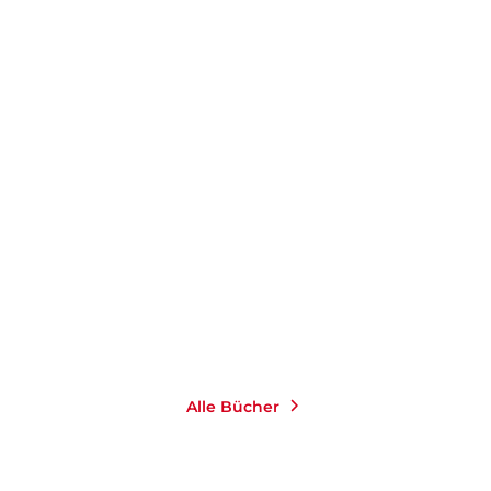
RICO GRIMM
Bin ich denn schon
rechts?
E-Book
2,99
€
*
Merken
Alle Bücher