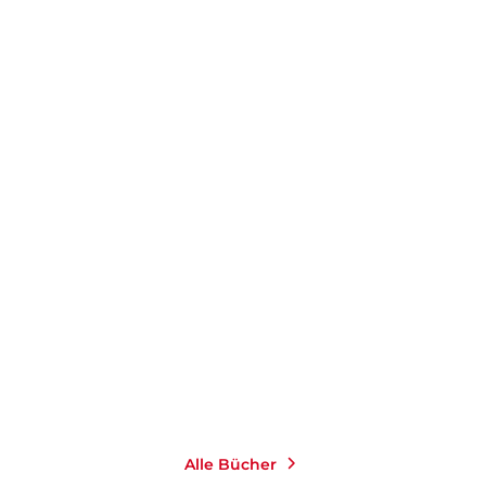
RUTGER BREGMAN
RUTGER BREGMAN
Im Grunde gut
Utopien für Realisten
Taschenbuch
Taschenbuch
15,00
€
*
14,00
€
*
Merken
Merken
Alle Bücher