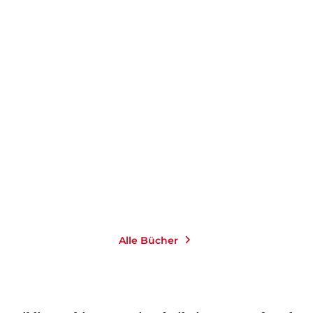
GEORGE PACKER
RICO GRIMM
Die letzte beste Hoffnung
Bin ich denn schon
rechts?
E-Book
E-Book
19,99
€
*
2,99
€
*
Merken
Merken
Alle Bücher