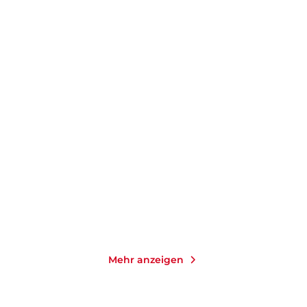
RUTGER BREGMAN
RUTGER BREGMAN
Wenn das Wasser kommt
Im Grunde gut
Gebundene Ausgabe
Taschenbuch
8,00
€
*
15,00
€
*
Merken
Merken
Mehr anzeigen