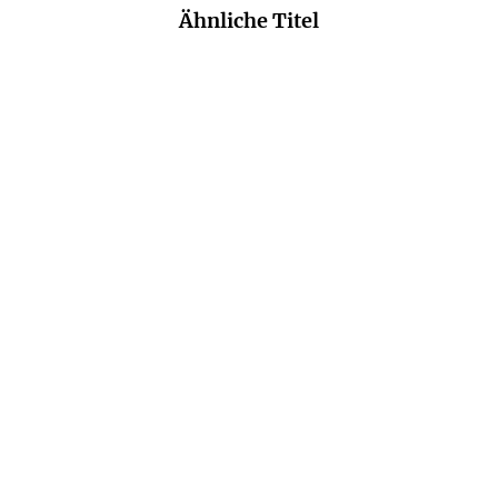
Ähnliche Titel
RUTGER BREGMAN
EVA KIENHOLZ
Moralische Ambition
Eine kurze Geschichte der