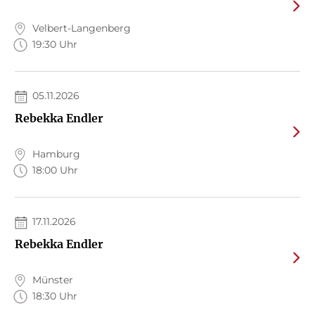
Velbert-Langenberg
19:30 Uhr
05.11.2026
Rebekka Endler
JENS BISKY
STEFFEN KOPETZKY
Hamburg
18:00 Uhr
Die Entscheidung
Die Harzreise
Taschenbuch
Gebundene Ausgabe
17.11.2026
18,00
€
*
23,00
€
*
Rebekka Endler
Münster
Merken
Merken
18:30 Uhr