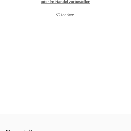
oder im Handel vorbestellen
Merken
"Endlers Stärke liegt in der radikalen
Verknüpfung der Ereignisse. Dabei schafft
sie sprachlich immer den Spagat zwischen
wissenschaftlicher Präzision und
popkultureller Zugänglichkeit."
Missy Magazin, 02. Juni 2025