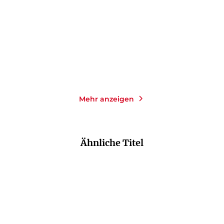
Paperback
Paperback
18,00
€
*
16,00
€
*
Merken
Merken
Mehr anzeigen
Ähnliche Titel
NEU