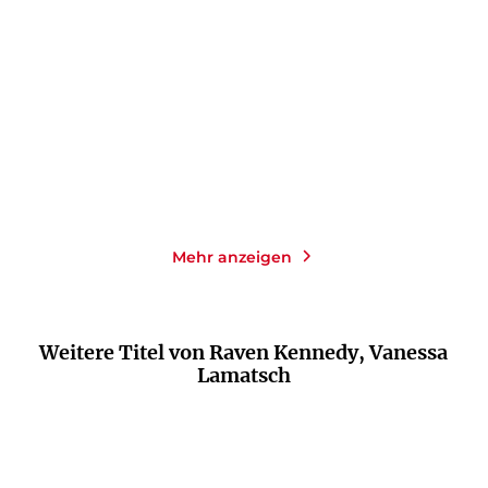
The Darkest Gold – Die
The Darkest Gold – Die
Verräterin
Geliebte
Paperback
Paperback
18,00
€
*
18,00
€
*
Merken
Merken
Mehr anzeigen
Weitere Titel von Raven Kennedy, Vanessa
Lamatsch