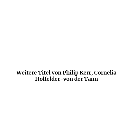
und dichten Plot gewoben, der zwar im 17.
Jahrhundert spielt, aber durchaus
Parallelen zu unserer Zeit aufweist.
NDR
Weitere Titel von Philip Kerr, Cornelia
Holfelder-von der Tann