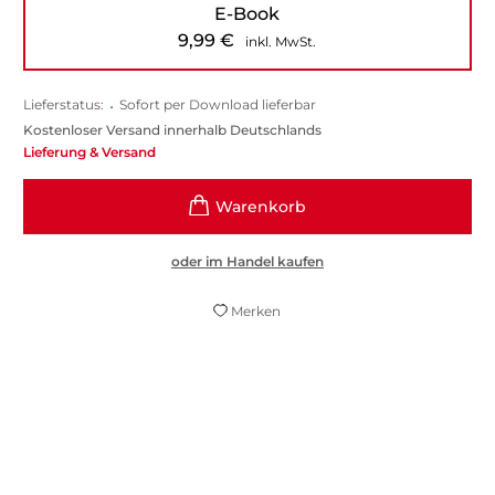
E-Book
9,99
€
inkl. MwSt.
Lieferstatus:
•
Sofort per Download lieferbar
Kostenloser Versand innerhalb Deutschlands
Lieferung & Versand
oder im Handel kaufen
Merken
Philip Kerr hat aus historischen
Ereignissen und den Erkenntnissen der
modernen Wissenschaft einen aufregenden