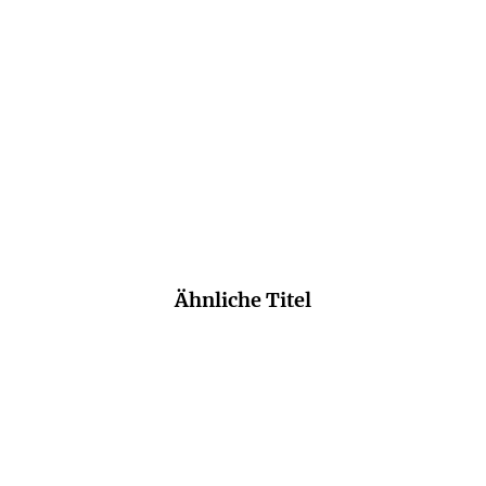
Die Frau und der Affe
Taschenbuch
14,00
€
*
Merken
Ähnliche Titel
NEU
NEU