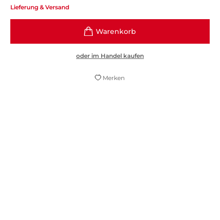
Lieferung & Versand
oder im Handel kaufen
Merken
Widerstand zwecklos: Peter Høeg erweist
sich mit seinem neuen Roman als Meister