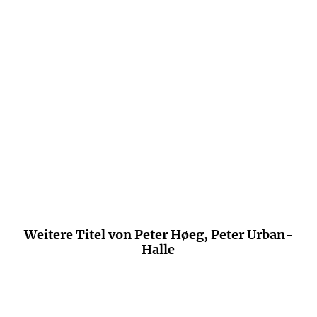
einer Scharlatanerie, die glücklich macht.
FAZ.NET
Weitere Titel von Peter Høeg, Peter Urban-
Halle