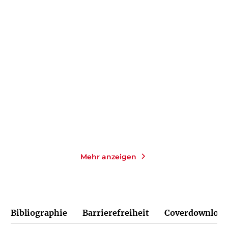
SZCZEPAN TWARDOCH
INES THORN
Kälte
Die Heilerin des Nordens
Taschenbuch
Taschenbuch
16,00
€
*
14,00
€
*
Merken
Merken
Mehr anzeigen
Bibliographie
Barrierefreiheit
Coverdownload