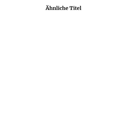
Ähnliche Titel
HENDRIK LAMBERTUS
PETRA OELKER
Das Rad der Welt
Das Haus am Gänsemarkt