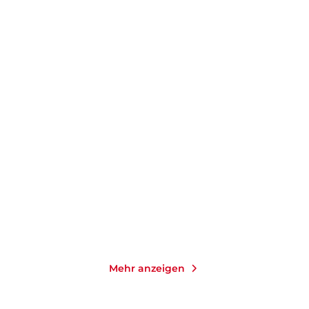
PAULINE GEDGE
PAULINE GEDGE
Der Sohn des Pharao
Das Mädchen Thu und der
Pharao
E-Book
E-Book
4,99
€
*
4,99
€
*
Merken
Merken
Mehr anzeigen