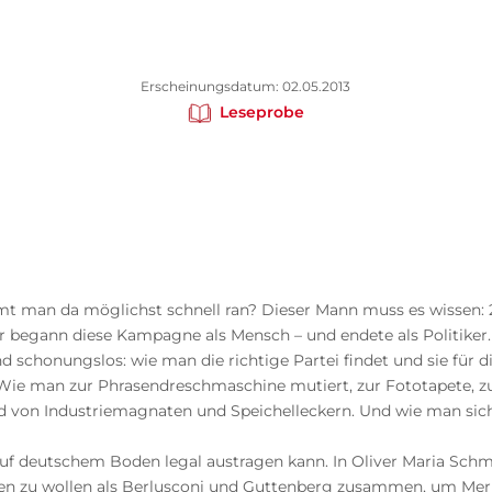
Erscheinungsdatum: 02.05.2013
Leseprobe
mt man da möglichst schnell ran? Dieser Mann muss es wissen:
begann diese Kampagne als Mensch – und endete als Politiker. N
d schonungslos: wie man die richtige Partei findet und sie für
ie man zur Phrasendreschmaschine mutiert, zur Fototapete, zu
d von Industriemagnaten und Speichelleckern. Und wie man sich 
uf deutschem Boden legal austragen kann. In Oliver Maria Sc
n zu wollen als Berlusconi und Guttenberg zusammen, um Merke