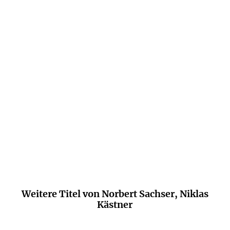
Die Leichtigkeit, mit der Sachser und
Kästner ihre Kenntnisse ausbreiten,
verdient hohes Lob. Am imposantesten
aber sind die Fähigkeiten der vielen
Protagonisten dieses Buchs.
Kai Spanke,
Frankfurter Allgemeine Zeitung
Weitere Titel von Norbert Sachser, Niklas
Kästner