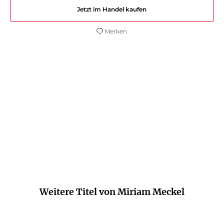
Jetzt im Handel kaufen
Merken
Miriam Meckel führt uns an den Abgrund
der digitalen Zukunft.
Zeit Literaturbeilage
Weitere Titel von Miriam Meckel