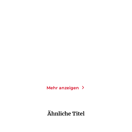
JULIE CAPLIN
JULIE CAPLIN
Ein Zuhause im Frühling
Das kleine Zuhause in
Prag
Taschenbuch
Taschenbuch
14,00
€
*
14,00
€
*
Merken
Merken
Mehr anzeigen
Ähnliche Titel