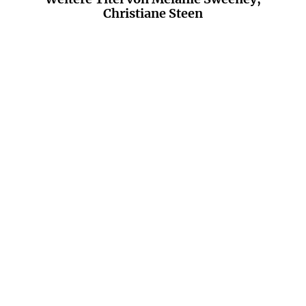
Christiane Steen
BALD
JULIE CAPLIN
JULIE CAPLIN
Das kleine Wunder im
Ein Wiedersehen im
Central Park
Sommer