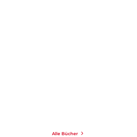
FRANZI KOPKA
KELLY MORAN
Cosy Secrets – Der
Redwood-Love-Trilogie:
kupferne Schlüss ...
3in1-Bundle
Paperback
E-Book
16,00
€
*
19,99
€
*
Merken
Merken
Alle Bücher