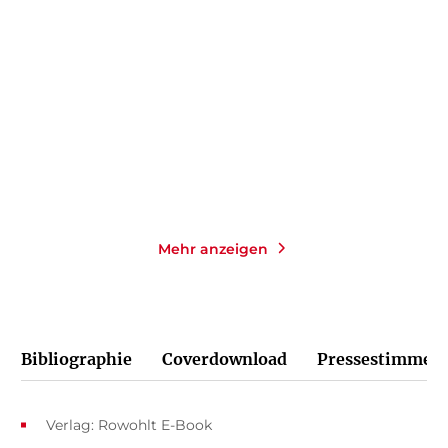
Ich liebe MEINE KINDER
Sprechen Sie
machen mich ...
Beamtendeutsch?
Taschenbuch
Taschenbuch mit Klappen
14,00
€
*
12,00
€
*
Merken
Merken
Mehr anzeigen
Bibliographie
Coverdownload
Pressestimmen
Verlag: Rowohlt E-Book