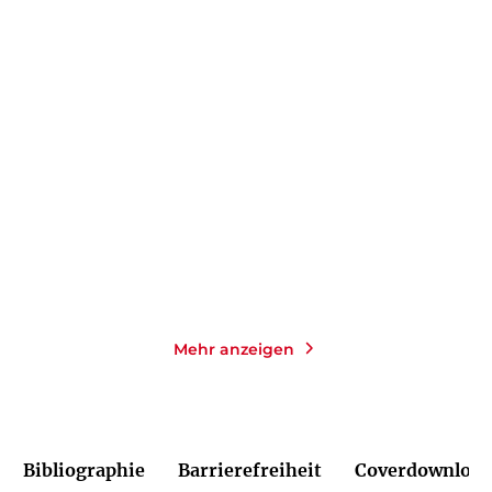
ERNST HILMAR
GABRIELE FRITSCH-VIVIÉ
Franz Schubert
Mary Wigman
E-Book
E-Book
9,99
€
*
9,99
€
*
Merken
Merken
Mehr anzeigen
Bibliographie
Barrierefreiheit
Coverdownload