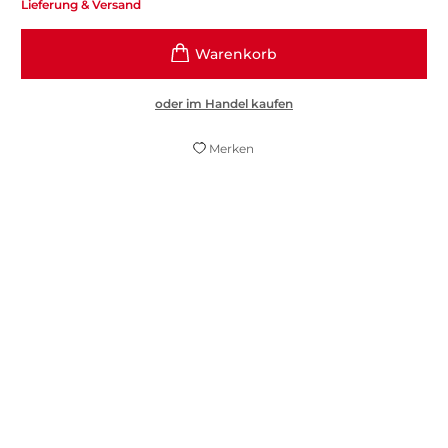
Lieferung & Versand
oder im Handel kaufen
Merken
Nach der Lektüre Gecks möchte man die
Musik hören – ein größeres Kompliment
kann es für diese Gattung nicht geben.
ORF