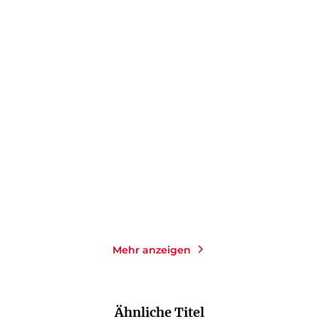
MARTIN GECK
MARTIN GECK
Johann Sebastian Bach
Ludwig van Beethoven
E-Book
E-Book
9,99
€
*
9,99
€
*
Merken
Merken
Mehr anzeigen
Ähnliche Titel