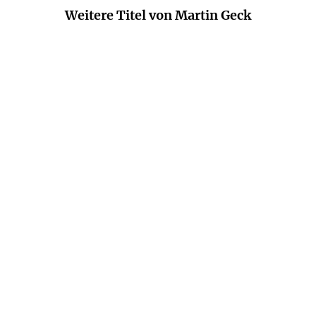
Weitere Titel von Martin Geck
MARTIN GECK
MARTIN GECK
Die Bach-Söhne
Felix Mendelssohn