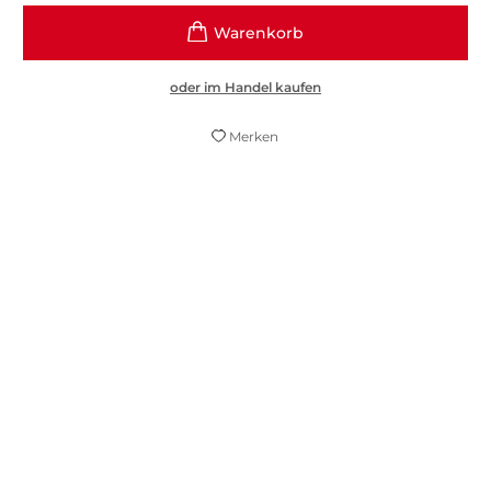
oder im Handel kaufen
Merken
Spörrles Geschichten nehmen die
Weihnachtsrituale auf liebenswerte Art aufs
Korn, sie regen an, mal wieder herrlich
über sich selbst zu lachen - und sie eignen
sich wunderbar zum Vorlesen am
Weihnachtsabend.
Neue Presse