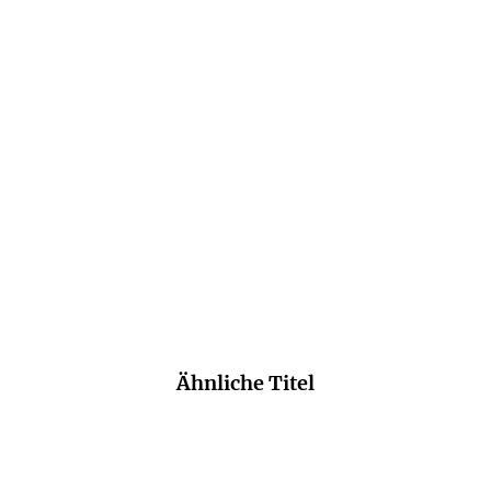
MARK SPÖRRLE
SABINE
MARK SPÖRRLE
SABINE
VÖLKERS
VÖLKERS
Ist der Herd wirklich aus?
Aber dieses Jahr schenken
wir uns n ...
E-Book
Gebundene Ausgabe
8,99
€
*
10,00
€
*
Merken
Merken
Ähnliche Titel