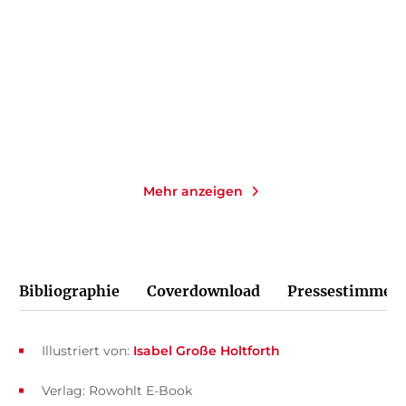
zuhause bleibe ...
Taschenbuch
Taschenbuch
13,00
€
*
14,00
€
*
Merken
Merken
Mehr anzeigen
Bibliographie
Coverdownload
Pressestimmen
Illustriert von:
Isabel Große Holtforth
Verlag: Rowohlt E-Book