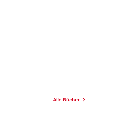
MARK SPÖRRLE
SABINE
VÖLKERS
Aber dieses Jahr schenken
wir uns n ...
Gebundene Ausgabe
10,00
€
*
Merken
Alle Bücher