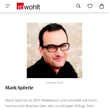
© Nicole Sturz
Mark Spörrle
Mark Spörrle ist ZEIT-Redakteur und schreibt satirisch-
humorvolle Bücher über den irrwitzigen Alltag. Sein