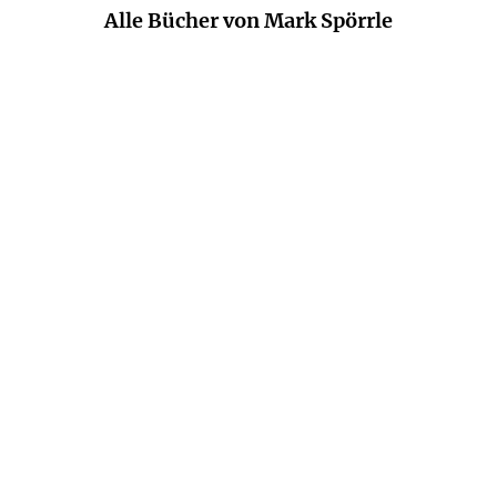
Alle Bücher von Mark Spörrle
MARK SPÖRRLE
ISABEL
MARK SPÖRRLE
SABINE
GROSSE HOLTFORTH
VÖLKERS
Der Baum ist schief!
Ist der Herd wirklich aus?