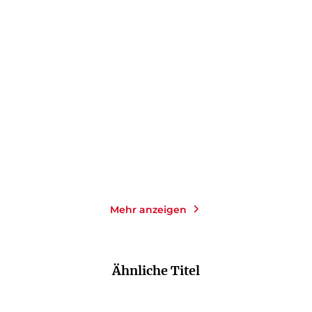
MARIE NIEHOFF
MARIE NIEHOFF
Ashen Throne
Vampire Royals: 2in1
Bundle
Paperback
E-Book
18,00
€
*
14,99
€
*
Merken
Merken
Mehr anzeigen
Ähnliche Titel
NEU