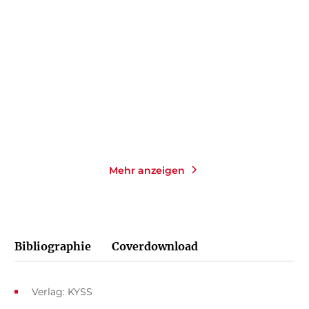
Lucifer Ascending – One
The Girls Ghostbusting
Sinful Secr ...
Agency – Koo ...
Gebundene Ausgabe
Paperback
24,00
€
*
18,00
€
*
Merken
Merken
Mehr anzeigen
Bibliographie
Coverdownload
Verlag: KYSS