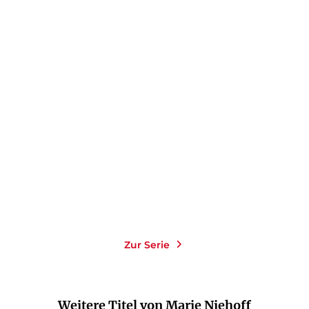
MARIE NIEHOFF
Ember King
Paperback
18,00
€
*
Merken
Zur Serie
Weitere Titel von Marie Niehoff