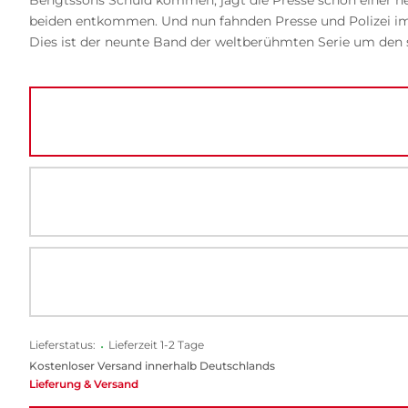
Bengtssons Schuld kommen, jagt die Presse schon einer neu
beiden entkommen. Und nun fahnden Presse und Polizei i
Dies ist der neunte Band der weltberühmten Serie um den
Lieferstatus:
•
Lieferzeit 1-2 Tage
Kostenloser Versand innerhalb Deutschlands
Lieferung & Versand