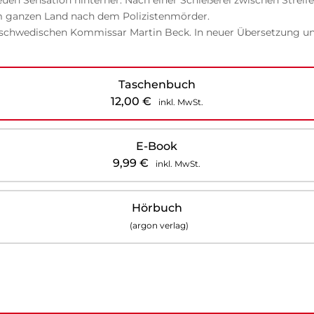
en Sensation hinterher: Nach einer Schießerei zwischen Streife
m ganzen Land nach dem Polizistenmörder.
 schwedischen Kommissar Martin Beck. In neuer Übersetzung un
Taschenbuch
12,00
€
inkl. MwSt.
E-Book
9,99
€
inkl. MwSt.
Hörbuch
(argon verlag)