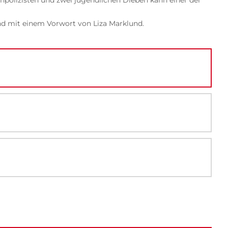
npolizisten und zwei jugendlichen Dieben kann einer der
d mit einem Vorwort von Liza Marklund.