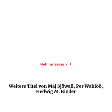
WAHLÖÖ
WAHLÖÖ
Der Mann auf dem
Endstation für neun: Ein
Balkon: Ein Kommis ...
Kommissar- ...
Taschenbuch
Taschenbuch
11,00
€
*
11,00
€
*
Im Handel kaufen
Im Handel kaufen
Merken
Merken
Mehr anzeigen
Weitere Titel von Maj Sjöwall, Per Wahlöö,
Hedwig M. Binder