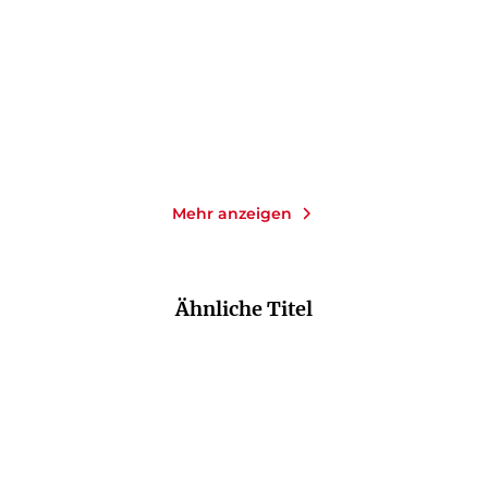
E-Book
E-Book
9,99
€
*
9,99
€
*
Merken
Merken
Mehr anzeigen
Ähnliche Titel
NEU