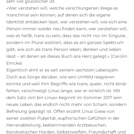
sehr viel glücklicher ist.
«Wer verstehen will, welche verschlungenen Wege es
manchmal sein können, auf denen sich die eigene
Identität entdecken lässt, wer verstehen will, wie sich eine
Person immer wieder neu finden kann, wer verstehen will,
was es heißt, trans zu sein, dass das nicht nur im Singular,
sondern im Plural existiert, dass es ein ganzes Spektrum
gibt, wie sich als trans Person leben, denken und lieben
lässt – all denen sei dieses Buch ans Herz gelegt.» (Carolin
Emcke)
Eigentlich ahnt er es seit seinem sechsten Lebensjahr.
Doch aus Sorge darüber, wie sein Umfeld reagieren
könnte und weil ihm Begriffe wie trans, queer, nicht-binär
fehlen, verschweigt Linus lange, wer er wirklich ist. Mit
dem Satz «Ich bin Linus» beginnt im Sommer 2017 sein
neues Leben, das endlich nicht mehr von Scham, sondern
Befreiung geprägt ist. Offen erzählt Linus Giese von
seiner zweiten Pubertät, euphorischen Gefühlen in der
Herrenabteilung, beklemmenden Arztbesuchen,
bürokratischen Hürden, Selbstzweifeln, Freundschaft und