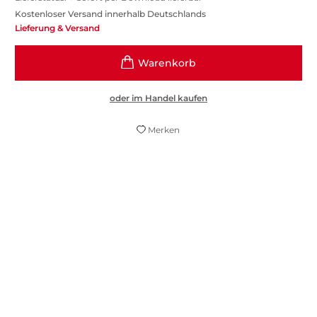
Kostenloser Versand innerhalb Deutschlands
Lieferung & Versand
oder im Handel kaufen
Merken
Wir leben in einer durchgegenderten Welt.
Es braucht die Perspektive von
genderqueeren und trans Menschen, um
auf die fixen Gender-Normen aufmerksam
zu machen. Linus Giese trägt mit seiner
Autobiografie zu dieser Bewusstwerdung