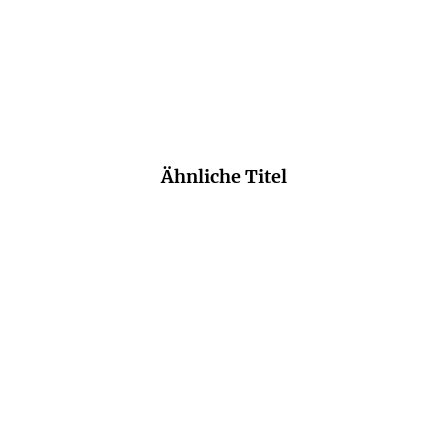
bei.
Nora Noll,
Süddeutsche Zeitung, 20. August 2020
Ähnliche Titel