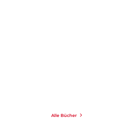
MELODIE MICHELBERGER
MIYABI KAWAI
Body Politics
Dem Meer ist es egal, ob
du eine Bi ...
Paperback
E-Book
18,00
€
*
9,99
€
*
Merken
Merken
Alle Bücher