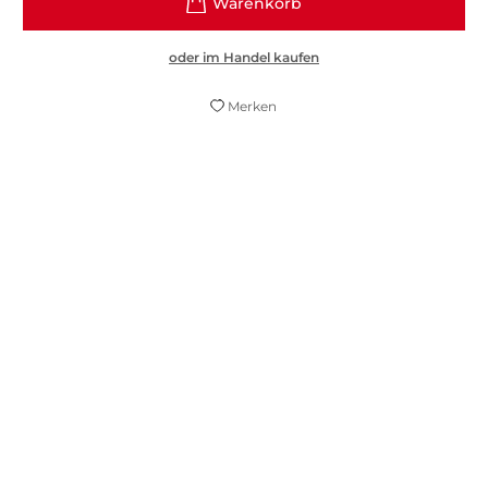
oder im Handel kaufen
Merken
Wir leben in einer durchgegenderten Welt.
Es braucht die Perspektive von
genderqueeren und trans Menschen, um
auf die fixen Gender-Normen aufmerksam
zu machen. Linus Giese trägt mit seiner
Autobiografie zu dieser Bewusstwerdung
bei.
Nora Noll,
Süddeutsche Zeitung, 20. August 2020