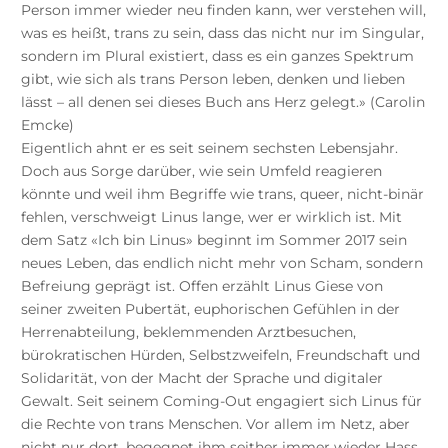
Person immer wieder neu finden kann, wer verstehen will,
was es heißt, trans zu sein, dass das nicht nur im Singular,
sondern im Plural existiert, dass es ein ganzes Spektrum
gibt, wie sich als trans Person leben, denken und lieben
lässt – all denen sei dieses Buch ans Herz gelegt.» (Carolin
Emcke)
Eigentlich ahnt er es seit seinem sechsten Lebensjahr.
Doch aus Sorge darüber, wie sein Umfeld reagieren
könnte und weil ihm Begriffe wie trans, queer, nicht-binär
fehlen, verschweigt Linus lange, wer er wirklich ist. Mit
dem Satz «Ich bin Linus» beginnt im Sommer 2017 sein
neues Leben, das endlich nicht mehr von Scham, sondern
Befreiung geprägt ist. Offen erzählt Linus Giese von
seiner zweiten Pubertät, euphorischen Gefühlen in der
Herrenabteilung, beklemmenden Arztbesuchen,
bürokratischen Hürden, Selbstzweifeln, Freundschaft und
Solidarität, von der Macht der Sprache und digitaler
Gewalt. Seit seinem Coming-Out engagiert sich Linus für
die Rechte von trans Menschen. Vor allem im Netz, aber
nicht nur dort, begegnet ihm seither immer wieder Hass.