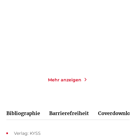
LIV HELLAND
KATHARINA HERZOG
Die Schloss-Schwestern:
A Taste of Cornwall: Ein
Strandhafer ...
Rezept für ...
Taschenbuch
Paperback
14,00
€
*
17,00
€
*
Merken
Merken
Mehr anzeigen
Bibliographie
Barrierefreiheit
Coverdownload
Verlag: KYSS