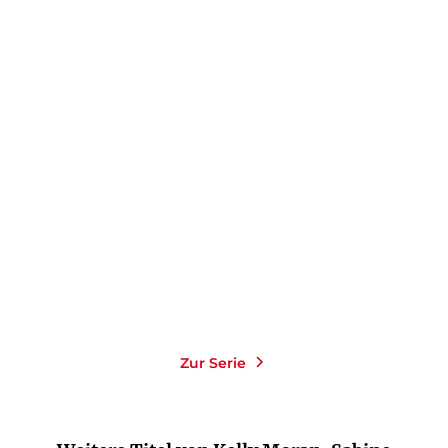
KELLY MORAN
Bookish Belles – Mehr als
nur drei ...
Paperback
16,00
€
*
Merken
Zur Serie