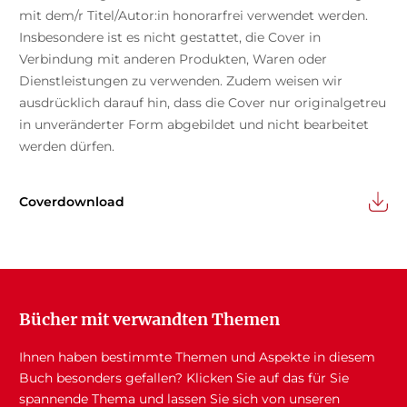
mit dem/r Titel/Autor:in honorarfrei verwendet werden.
Insbesondere ist es nicht gestattet, die Cover in
Verbindung mit anderen Produkten, Waren oder
Dienstleistungen zu verwenden. Zudem weisen wir
ausdrücklich darauf hin, dass die Cover nur originalgetreu
in unveränderter Form abgebildet und nicht bearbeitet
werden dürfen.
Coverdownload
Bücher mit verwandten Themen
Ihnen haben bestimmte Themen und Aspekte in diesem
Buch besonders gefallen? Klicken Sie auf das für Sie
spannende Thema und lassen Sie sich von unseren