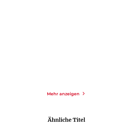
JO FURNISS
KELLY MORAN
Der Stau
Bookish Belles – Liebe hat
tausend ...
Paperback
Paperback
17,00
€
*
16,00
€
*
Merken
Merken
Mehr anzeigen
Ähnliche Titel