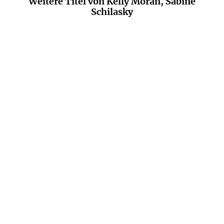
Weitere Titel von Kelly Moran, Sabine
Schilasky
KELLY MORAN
CARLIE WALKER
Bookish Belles – Was
My Summer Bodyguard
zwischen den Z ...