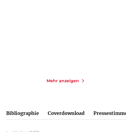
LIV HELLAND
NAYANTARA ROY
Die Schloss-Schwestern:
Du in meinem Leben
Strandhafer ...
Taschenbuch
Gebundene Ausgabe
14,00
€
*
24,00
€
*
Merken
Merken
Mehr anzeigen
Bibliographie
Coverdownload
Pressestimmen