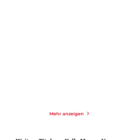
KELLY MORAN
KELLY MORAN
Redwood Love – Es
Redwood Love – Es
beginnt mit einem ...
beginnt mit einer ...
Paperback
Paperback
12,99
€
*
16,00
€
*
Merken
Merken
Mehr anzeigen