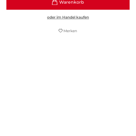
oder im Handel kaufen
Merken
Ein bezaubernder, berührender
Liebesroman.
RT Book Reviews