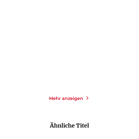
KELLY MORAN
KELLY MORAN
Bookish Belles – Was
Bookish Belles – Liebe hat
zwischen den Z ...
tausend ...
Paperback
Paperback
16,00
€
*
16,00
€
*
Merken
Merken
Mehr anzeigen
Ähnliche Titel