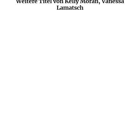
Weitere Titel von Kelly Moran, Vanessa
Lamatsch
KELLY MORAN
ALLY ZETTERBERG
Bookish Belles – Mehr als
Sommer, Glück und
nur drei ...
Ringelblumen